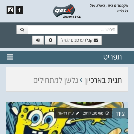
אקסטרים בים , בשלג ועל
גלגלים
חיפוש
קבלו עדכונים למייל
תפריט
// הצטרף לרשימת תפוצה!
נשמח
דלג לתוכן
לשלוח לך עדכונים חמים מהאתר
תגית בארכיון
גלשן למתחילים
ציוד
מאי 30, 2017
עידו דר-אל