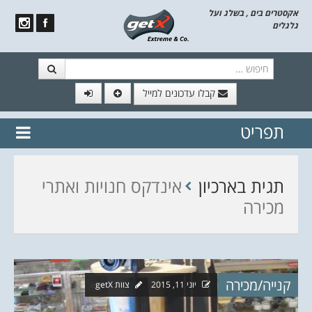
אקסטרים בים , בשלג ועל
גלגלים
חיפוש
קבלו עדכונים למייל
תפריט
// הצטרף לרשימת תפוצה!
נשמח
דלג לתוכן
לשלוח לך עדכונים חמים מהאתר
תגית בארכיון
אינדקס חנויות ואתרי
מכירה
קנייה/מכירה
יוני 11, 2015
צוות getX