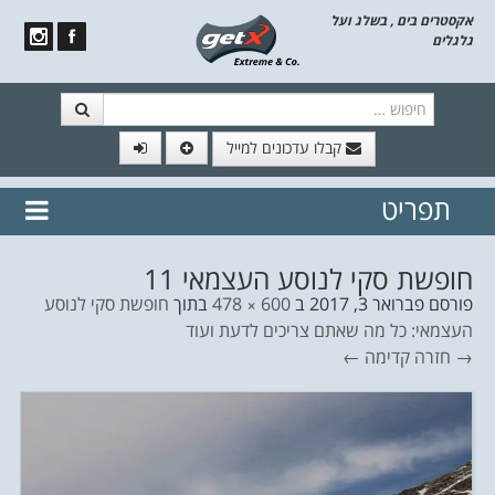
אקסטרים בים , בשלג ועל
גלגלים
חיפוש
קבלו עדכונים למייל
תפריט
// הצטרף לרשימת תפוצה!
נשמח
דלג לתוכן
לשלוח לך עדכונים חמים מהאתר
חופשת סקי לנוסע העצמאי 11
פורסם
פברואר 3, 2017
ב
600 × 478
בתוך
חופשת סקי לנוסע
העצמאי: כל מה שאתם צריכים לדעת ועוד
→ חזרה
קדימה ←