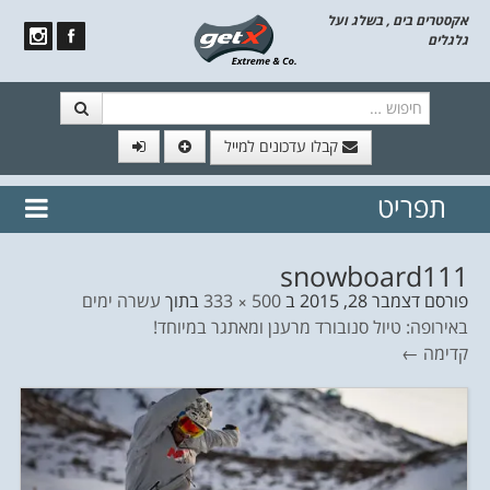
אקסטרים בים , בשלג ועל
גלגלים
חיפוש
קבלו עדכונים למייל
תפריט
// הצטרף לרשימת תפוצה!
נשמח
דלג לתוכן
לשלוח לך עדכונים חמים מהאתר
snowboard111
פורסם
דצמבר 28, 2015
ב
500 × 333
בתוך
עשרה ימים
באירופה: טיול סנובורד מרענן ומאתגר במיוחד!
קדימה ←