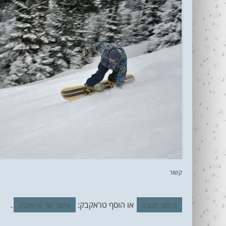
קשור
או הוסף טראקבק:
.
פרסם תגובה
קישור של טראקבק