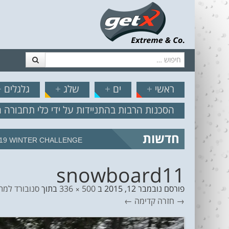
חיפוש
דלג לתוכן
תפריט
// הצט
ראשי
+
ים
+
שלג
+
גלגלים
+
הסכנות הרבות בהתניידות על ידי כלי תחבורה 
חדשות
מצב הים והרוח – תחזית גלים 2.18
snowboard11
פורסם
נובמבר 12, 2015
ב
500 × 336
בתוך
סנובורד למת
→ חזרה
קדימה ←