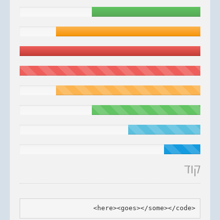
קוד
<here><goes></some></code>