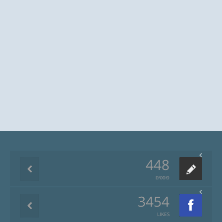
448
פוסטים
3454
LIKES