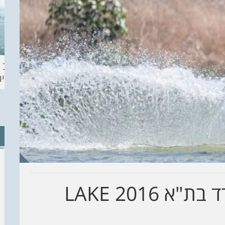
ההכנות – EILAT
KITESURF
מצב ה
ECO SUP TOU
ASHDOD 2019
תחזית 
WINTER
CHALLENGE
אליפות אירופה בוויקבורד בת"א 2016 LAKE