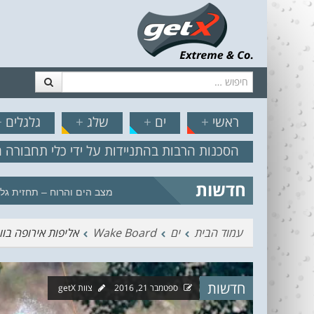
חיפוש
דלג לתוכן
תפריט
// הצט
ראשי
+
ים
+
שלג
+
גלגלים
+
הסכנות הרבות בהתניידות על ידי כלי תחבורה 
חדשות
מצב הים והרוח – תחזית גלים 2.18
עמוד הבית
ים
Wake Board
אליפות אירופה בוויקבורד 
חדשות
ספטמבר 21, 2016
צוות getX