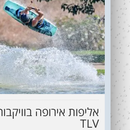
עדי כהן ז"ל (1987-
בין נתניה לחיפה
2006)
עוצרי�...
R
TLV