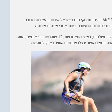
האליפות תתקיים לראשונה בישראל בזכות העובדה LAKE TLV ועמותת סקי מים בישראל אירחו בהצלחה מרובה
בת לתחרות החשובה ביותר אחרי אליפות אירופה.
לאליפות יגיעו כ-200 ספורטאים ו100 מלווים ביניהם ראשי משלחות, ראשי התאחדויות, 12 שופטים בינלאומיים, הוועד
פורטאים אשר ינצלו את מזג האוויר בארץ לחופשה.