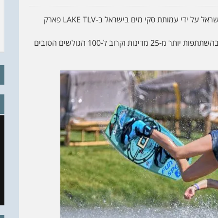
אליפות אירופה בוויקבורד לבוגרים תתקיים לראשונה בישראל על ידי עמותת סקי מים בישראל ב-LAKE TLV פארק
זוהי האליפות הגדולה ביותר באירופה בענף סקי המים, בהשתתפות יותר מ-25 מדינות וקרוב ל-100 הגולשים הטובים