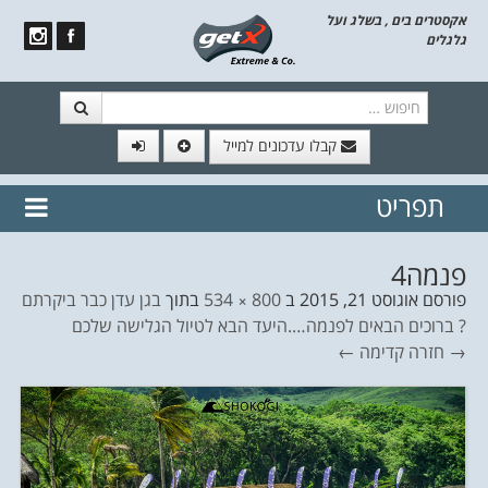
אקסטרים בים , בשלג ועל
גלגלים
חיפוש
קבלו עדכונים למייל
תפריט
// הצטרף לרשימת תפוצה!
נשמח
דלג לתוכן
לשלוח לך עדכונים חמים מהאתר
פנמה4
פורסם
אוגוסט 21, 2015
ב
800 × 534
בתוך
בגן עדן כבר ביקרתם
? ברוכים הבאים לפנמה….היעד הבא לטיול הגלישה שלכם
→ חזרה
קדימה ←