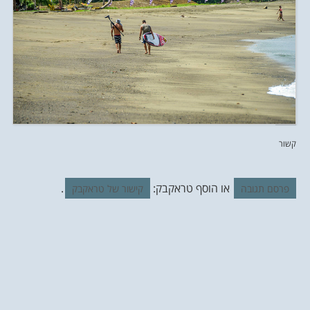
קשור
או הוסף טראקבק:
.
פרסם תגובה
קישור של טראקבק