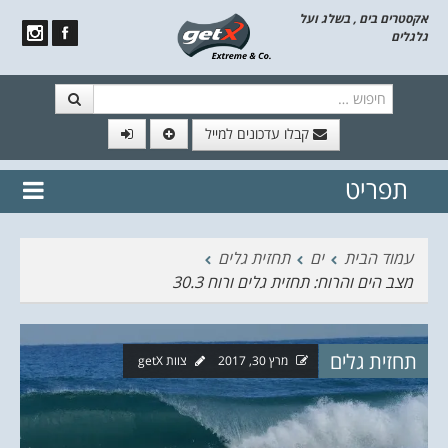
אקסטרים בים , בשלג ועל
גלגלים
חיפוש
קבלו עדכונים למייל
תפריט
// הצטרף לרשימת תפוצה!
נשמח
דלג לתוכן
לשלוח לך עדכונים חמים מהאתר
עמוד הבית
ים
תחזית גלים
מצב הים והרוח: תחזית גלים ורוח 30.3
תחזית גלים
מרץ 30, 2017
צוות getX