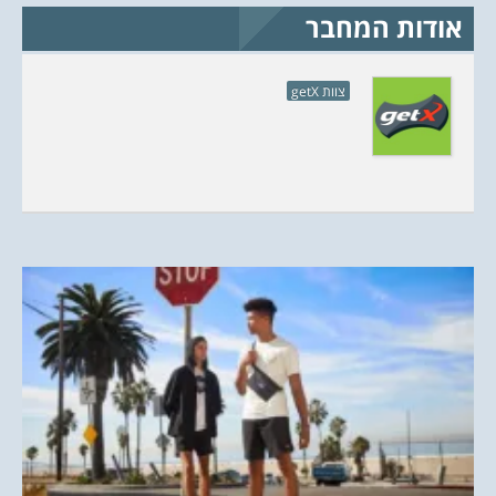
)
ש
)
אודות המחבר
צוות getX