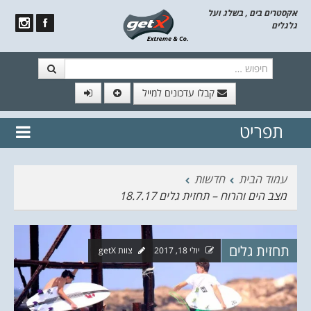
אקסטרים בים , בשלג ועל
גלגלים
חיפוש
קבלו עדכונים למייל
תפריט
// הצטרף לרשימת תפוצה!
נשמח
דלג לתוכן
לשלוח לך עדכונים חמים מהאתר
עמוד הבית
חדשות
מצב הים והרוח – תחזית גלים 18.7.17
תחזית גלים
יולי 18, 2017
צוות getX