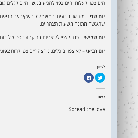
הים צפוי לעלות והים צפוי להגיע במשך היום לגלים גובה
יום שני
– מזג אוויר נעים. המשך של השקע עם תנאים ט
שתעשה מתונה משעות הצהריים.
יום שלישי
– כרגע צפי לשאריות בבוקר וכניסה של רוח 
יום רביעי
– לא צפויים גלים. מהצהריים צפי לרוח צפוני
לשתף
ל
ל
ח
ח
צ
י
ו
צ
כ
ה
ד
ל
קשור
י
ש
ל
י
ש
ת
Spread the love
ת
ו
ף
ף
ב
ב
ט
פ
ו
י
ו
י
י
ס
ט
ב