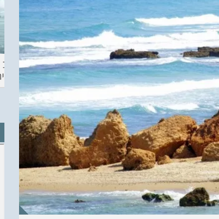
ההכנות – EILAT
KITESURF
מצב ה
ECO SUP TOU
ASHDOD 2019
תחזית 
WINTER
CHALLENGE