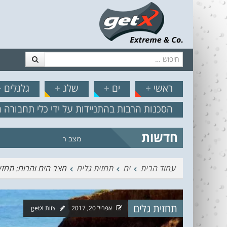
חיפוש
דלג לתוכן
תפריט
// הצט
ראשי
+
ים
+
שלג
+
גלגלים
+
הסכנות הרבות בהתניידות על ידי כלי תחבורה 
חדשות
מצב הים והרוח – תחזית גלים 2.18
עמוד הבית
ים
תחזית גלים
מצב הים והרוח: תחזית ג
תחזית גלים
אפריל 20, 2017
צוות getX