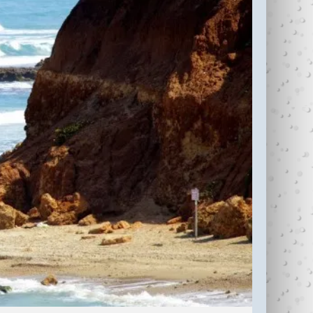
עדי כהן ז"ל (1987-
בין נתניה לחיפה
2006)
עוצרי�...
R