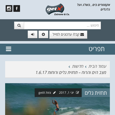
אקסטרים בים , בשלג ועל
גלגלים
חיפוש
קבלו עדכונים למייל
תפריט
// הצטרף לרשימת תפוצה!
נשמח
דלג לתוכן
לשלוח לך עדכונים חמים מהאתר
עמוד הבית
חדשות
מצב הים והרוח – תחזית גלים ורוחות 1.6.17
תחזית גלים
יוני 1, 2017
צוות getX