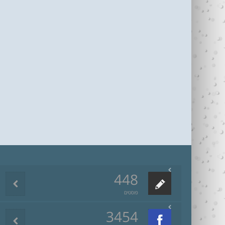
448
פוסטים
3454