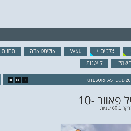
רף לרשימת תפוצה!
צלמים
+
WSL
אולימפיאדה
תחזית ג
נשמח לשלוח לך עדכונים ח
חשמלי
קייטנות
KITESURF ASHDOD 20
 60 שניות