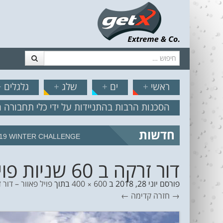
חיפוש
דלג לתוכן
תפריט
// הצט
ראשי
+
ים
+
שלג
+
גלגלים
+
הסכנות הרבות בהתניידות על ידי כלי תחבורה 
חדשות
19 WINTER CHALLENGE
דור זרקה ב 60 שניות פויל פאוור -10
פורסם
יוני 28, 2018
ב
600 × 400
בתוך
פויל פאוור – דור זרקה ב
→ חזרה
קדימה ←