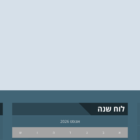
לוח שנה
אוגוסט 2026
א
ב
ג
ד
ה
ו
ש