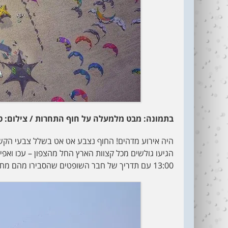
בתמונה: מבט מלמעלה על חוף התחרות / צילום: ט
היה אירוע מדהים! החוף נצבע אט אט בשלל צבעי הקש
הגיעו גולשים מכל קצוות הארץ החל מהצפון – עכו ואפי
13:00 עם תדריך של חבר השופטים שהסבירו מהם מחפשים בתרגילים (freestyle) וכיצד מתבצע הדירוג.