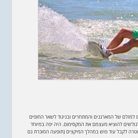
 לא הייתה בשיאה (10-15 קשר) אולם למזלם של המארגנים והמתחרים ובניגוד לשאר החופים
מעלה (15-20 קשר) ואפשרה לגולשים להוציא מעצמם את המקסימום. היה יפה במיוחד
טרה לקבל עוד פוש במהלך המיקצים (תופעה המוכרת גם