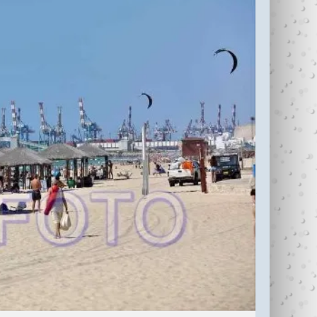
עדי כהן ז"ל (1987-
בין נתניה לחיפה
2006)
עוצרי�...
R