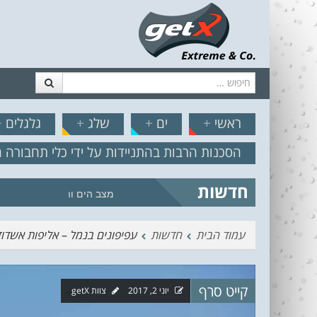
חיפוש
דלג לתוכן
תפריט
// הצט
ראשי
+
ים
+
שלג
+
גלגלים
+
הסכנות הרבות בהתניידות על ידי כלי תחבורה 
חדשות
מצב הים והרוח – תחזית גלים 2.18
עמוד הבית
חדשות
עפיפונים בנמל – אליפות אשדו
קייט סרף
יוני 2, 2017
צוות getX