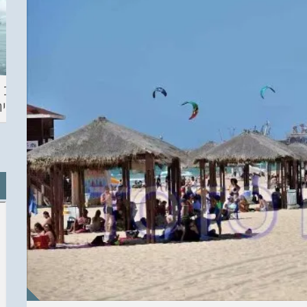
ההכנות – EILAT
KITESURF
מצב ה
ECO SUP TOU
ASHDOD 2019
תחזית 
WINTER
CHALLENGE