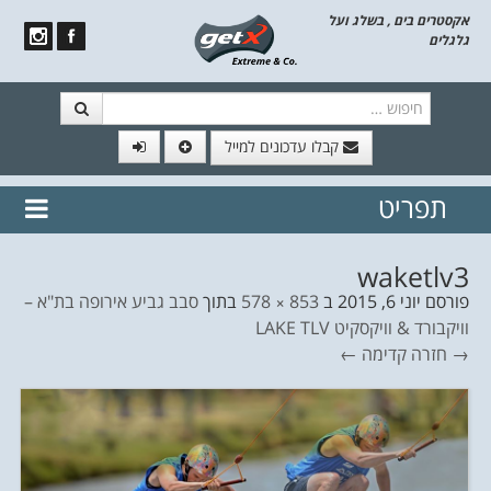
אקסטרים בים , בשלג ועל
גלגלים
חיפוש
קבלו עדכונים למייל
תפריט
// הצטרף לרשימת תפוצה!
נשמח
דלג לתוכן
לשלוח לך עדכונים חמים מהאתר
waketlv3
פורסם
יוני 6, 2015
ב
853 × 578
בתוך
סבב גביע אירופה בת"א –
וויקבורד & וויקסקיט LAKE TLV
→ חזרה
קדימה ←