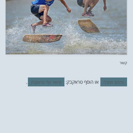
קשור
או הוסף טראקבק:
.
פרסם תגובה
קישור של טראקבק