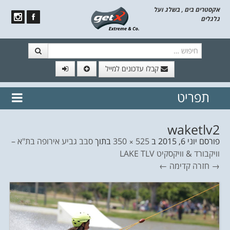
אקסטרים בים , בשלג ועל
גלגלים
חיפוש
קבלו עדכונים למייל
תפריט
// הצטרף לרשימת תפוצה!
נשמח
דלג לתוכן
לשלוח לך עדכונים חמים מהאתר
waketlv2
פורסם
יוני 6, 2015
ב
525 × 350
בתוך
סבב גביע אירופה בת"א –
וויקבורד & וויקסקיט LAKE TLV
→ חזרה
קדימה ←