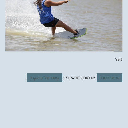
קשור
או הוסף טראקבק:
.
פרסם תגובה
קישור של טראקבק