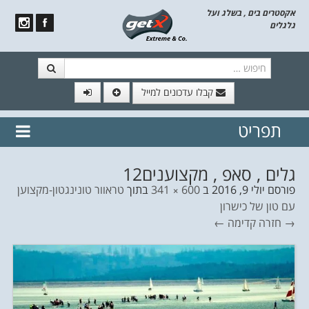
אקסטרים בים , בשלג ועל
גלגלים
חיפוש
קבלו עדכונים למייל
תפריט
// הצטרף לרשימת תפוצה!
נשמח
דלג לתוכן
לשלוח לך עדכונים חמים מהאתר
גלים , סאפ , מקצוענים12
פורסם
יולי 9, 2016
ב
600 × 341
בתוך
טראוור טונינגטון-מקצוען
עם טון של כישרון
→ חזרה
קדימה ←