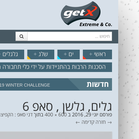
חיפוש
דלג לתוכן
תפריט
// הצט
ראשי
+
ים
+
שלג
+
גלגלים
+
הסכנות הרבות בהתניידות על ידי כלי תחבורה 
חדשות
19 WINTER CHALLENGE
גלים, גלשן , סאפ 6
פורסם
יוני 29, 2016
ב
600 × 400
בתוך
דני סאפ : הקפיצ
→ חזרה
קדימה ←