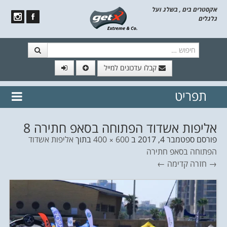
אקסטרים בים , בשלג ועל
גלגלים
חיפוש
קבלו עדכונים למייל
תפריט
// הצטרף לרשימת תפוצה!
נשמח
דלג לתוכן
לשלוח לך עדכונים חמים מהאתר
אליפות אשדוד הפתוחה בסאפ חתירה 8
פורסם
ספטמבר 4, 2017
ב
600 × 400
בתוך
אליפות אשדוד
הפתוחה בסאפ חתירה
→ חזרה
קדימה ←