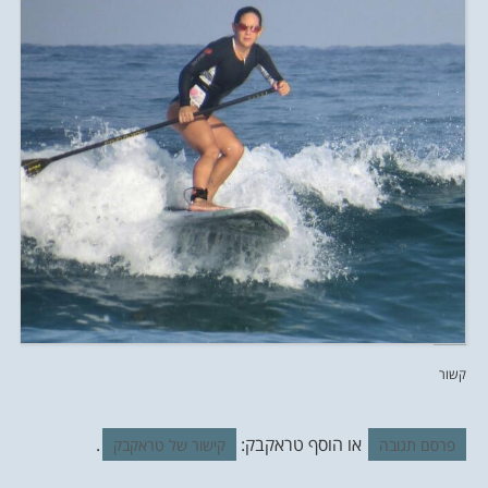
קשור
או הוסף טראקבק:
.
פרסם תגובה
קישור של טראקבק