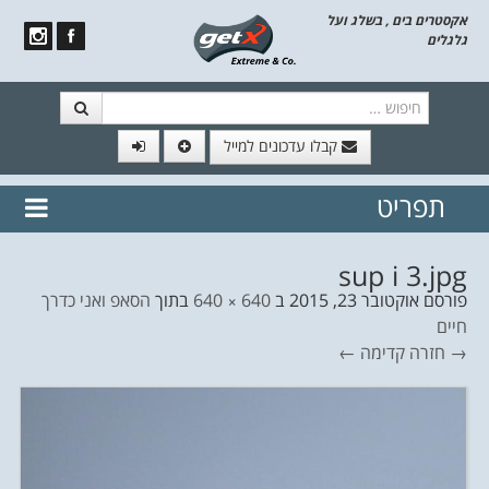
אקסטרים בים , בשלג ועל
גלגלים
חיפוש
קבלו עדכונים למייל
תפריט
// הצטרף לרשימת תפוצה!
נשמח
דלג לתוכן
לשלוח לך עדכונים חמים מהאתר
sup i 3.jpg
פורסם
אוקטובר 23, 2015
ב
640 × 640
בתוך
הסאפ ואני כדרך
חיים
→ חזרה
קדימה ←