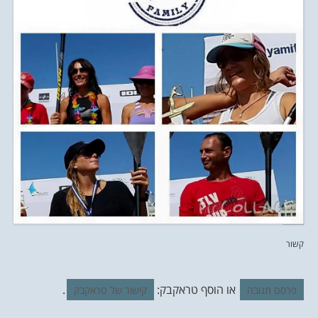
קשור
או הוסף טראקבק:
.
פרסם תגובה
קישור של טראקבק