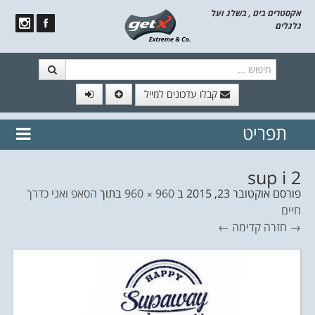
אקסטרים בים , בשלג ועל
גלגלים
חיפוש
קבלו עדכונים למייל
תפריט
// הצטרף לרשימת תפוצה!
נשמח
דלג לתוכן
לשלוח לך עדכונים חמים מהאתר
sup i 2
פורסם
אוקטובר 23, 2015
ב
960 × 960
בתוך
הסאפ ואני כדרך
חיים
→ חזרה
קדימה ←