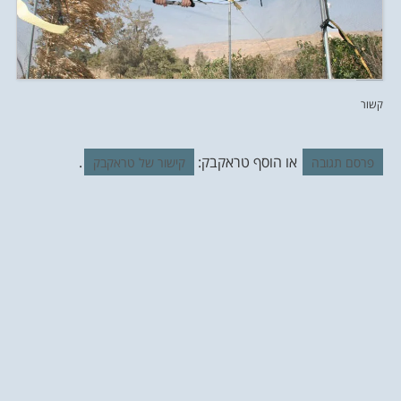
קשור
או הוסף טראקבק:
.
פרסם תגובה
קישור של טראקבק