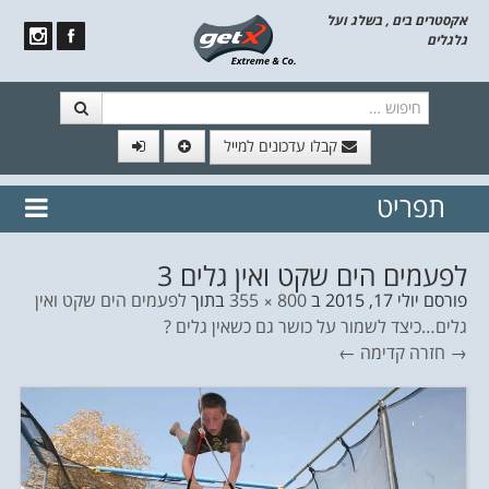
אקסטרים בים , בשלג ועל
גלגלים
חיפוש
קבלו עדכונים למייל
תפריט
// הצטרף לרשימת תפוצה!
נשמח
דלג לתוכן
לשלוח לך עדכונים חמים מהאתר
לפעמים הים שקט ואין גלים 3
פורסם
יולי 17, 2015
ב
800 × 355
בתוך
לפעמים הים שקט ואין
גלים…כיצד לשמור על כושר גם כשאין גלים ?
→ חזרה
קדימה ←