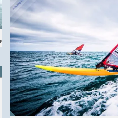
ההכנות – EILAT
KITESURF
מצב ה
ECO SUP TOU
ASHDOD 2019
תחזית 
WINTER
CHALLENGE