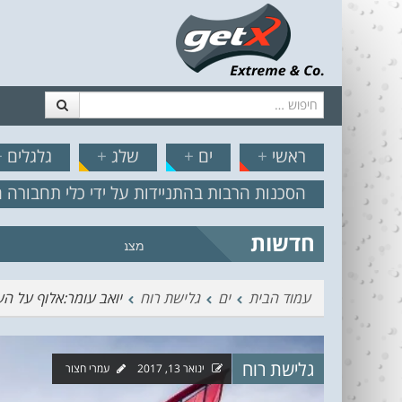
חיפוש
דלג לתוכן
תפריט
// הצט
ראשי
+
ים
+
שלג
+
גלגלים
+
הסכנות הרבות בהתניידות על ידי כלי תחבורה 
חדשות
מצב הים והרוח – תחזית גלים 2.18
עמוד הבית
ים
גלישת רוח
יואב עומר:אלוף על הע
גלישת רוח
ינואר 13, 2017
עמרי חצור