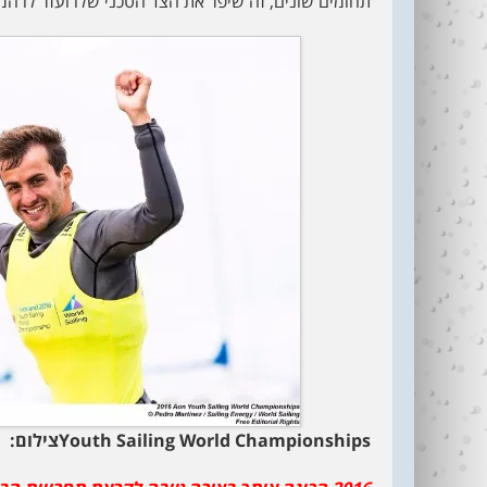
תחומים שונים, זה שיפר את הצד הטכני שלו ועזר לו המ
Youth Sailing World Championshipsצילום: