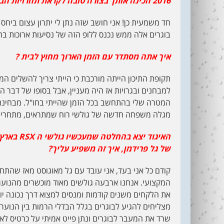
2016 הכינה אותך בצורה טובה לקראת תחרויות הבוגרים ?
חד משמעית כן! אני חושב שזה נתן לי יתרון עצום ביחס
בוגרים אלה ממש נכנס ללופ הזה של נסיעות ארוכות בחו
איך אתה מסתדר עם הזמן הארוך מחוץ לבית ?
תקופת התיכון הייתה מורכבת כי הייתי צריך להשלים המ
למבחנים ובגרויות אז היה מעניין, אבל בסופו של דבר 
המטרה שלי בהתחשב בכל הזמן שהייתי בחו"ל. מבחינת
מגלה משפחה חדשה של גולשי רוח שמתראים, מתחרים
האיגוד יצא בהחלטה שמעכשיו גולשי ה
RSX
בארץ 
של גל פרידמן, איך זה משפיע עליך?
קודם כל אני בעד, אני עובד עם גל מאוגוסט מאז שהתחי
המקצועי. אנחנו ארבעה גולשים מאוד מוכשרים מהנוער 
את הלקחים משנים קודמות ומנסים למצוא דרך נכונה יו
שרד את המעבר לבוגרים ונתן פייט אמיתי על כרטיס לאו