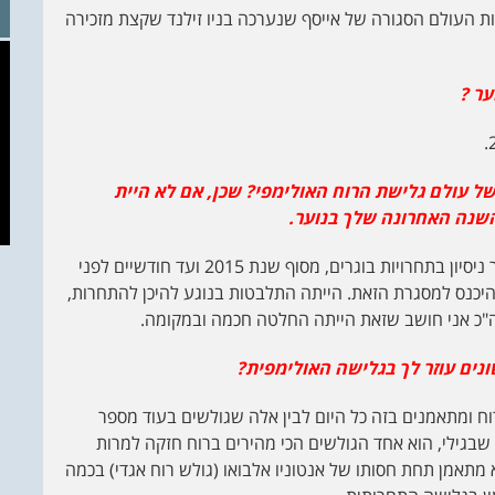
ת העולם הסגורה של אייסף שנערכה בניו זילנד שקצת מזכירה
ר ?
ל עולם גלישת הרוח האולימפי? שכן, אם לא היית
עשיתי כבר מדליות באליפות אירופה בעבר ורציתי לצבור ניסיון בתחרויות בוגרים, מסוף שנת 2015 ועד חודשיים לפני
היכנס למסגרת הזאת. הייתה התלבטות בנוגע להיכן להתחרות,
ה"כ אני חושב שזאת הייתה החלטה חכמה ובמקומה.
ים עוזר לך בגלישה האולימפית?
ח ומתאמנים בזה כל היום לבין אלה שגולשים בעוד מספר
בגילי, הוא אחד הגולשים הכי מהירים ברוח חזקה למרות
תאמן תחת חסותו של אנטוניו אלבואו (גולש רוח אגדי) בכמה