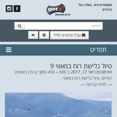
אקסטרים בים , בשלג ועל
גלגלים
חיפוש
קבלו עדכונים למייל
תפריט
// הצטרף לרשימת תפוצה!
נשמח
דלג לתוכן
לשלוח לך עדכונים חמים מהאתר
טיול גלישת רוח במאווי 9
פורסם
פברואר 17, 2017
ב
600 × 450
בתוך
גן עדן באמצע
החיים: טיול גלישת רוח במאווי
→ חזרה
קדימה ←