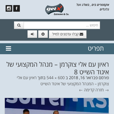
אקסטרים בים , בשלג ועל
גלגלים
חיפוש
קבלו עדכונים למייל
תפריט
// הצטרף לרשימת תפוצה!
נשמח
דלג לתוכן
לשלוח לך עדכונים חמים מהאתר
ראיון עם אלי צוקרמן – מנהל המקצועי של
איגוד השייט 8
פורסם
פברואר 16, 2018
ב
600 × 544
בתוך
ראיון עם אלי
צוקרמן – המנהל המקצועי של איגוד השייט
→ חזרה
קדימה ←