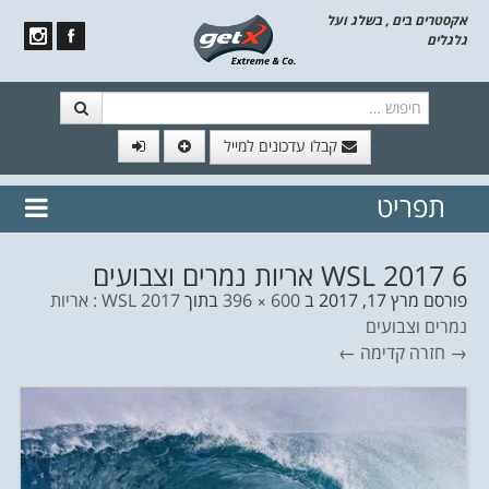
אקסטרים בים , בשלג ועל
גלגלים
חיפוש
קבלו עדכונים למייל
תפריט
// הצטרף לרשימת תפוצה!
נשמח
דלג לתוכן
לשלוח לך עדכונים חמים מהאתר
6 WSL 2017 אריות נמרים וצבועים
פורסם
מרץ 17, 2017
ב
600 × 396
בתוך
WSL 2017 : אריות
נמרים וצבועים
→ חזרה
קדימה ←