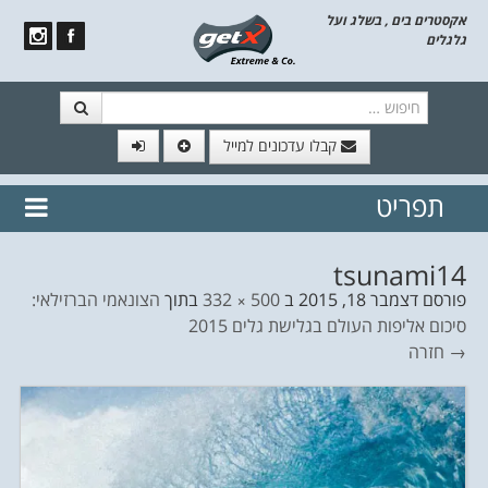
אקסטרים בים , בשלג ועל
גלגלים
חיפוש
קבלו עדכונים למייל
תפריט
// הצטרף לרשימת תפוצה!
נשמח
דלג לתוכן
לשלוח לך עדכונים חמים מהאתר
tsunami14
פורסם
דצמבר 18, 2015
ב
500 × 332
בתוך
הצונאמי הברזילאי:
סיכום אליפות העולם בגלישת גלים 2015
→ חזרה