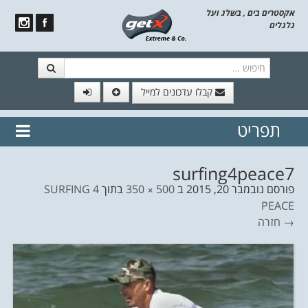
אקסטרים בים , בשלג ועל
גלגלים
חיפוש
קבלו עדכונים למייל
תפריט
// הצטרף לרשימת תפוצה!
נשמח
דלג לתוכן
לשלוח לך עדכונים חמים מהאתר
surfing4peace7
פורסם
נובמבר 20, 2015
ב
500 × 350
בתוך
SURFING 4
PEACE
→ חזרה