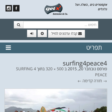
אקסטרים בים , בשלג ועל
גלגלים
חיפוש
קבלו עדכונים למייל
תפריט
// הצטרף לרשימת תפוצה!
נשמח
דלג לתוכן
לשלוח לך עדכונים חמים מהאתר
surfing4peace4
פורסם
נובמבר 20, 2015
ב
500 × 320
בתוך
SURFING 4
PEACE
→ חזרה
קדימה ←