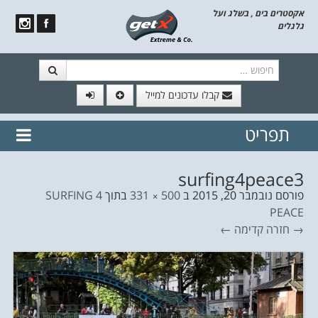
אקסטרים בים , בשלג ועל
גלגלים
חיפוש
קבלו עדכונים למייל
תפריט
// הצטרף לרשימת תפוצה!
נשמח
דלג לתוכן
לשלוח לך עדכונים חמים מהאתר
surfing4peace3
פורסם
נובמבר 20, 2015
ב
500 × 331
בתוך
SURFING 4
PEACE
→ חזרה
קדימה ←