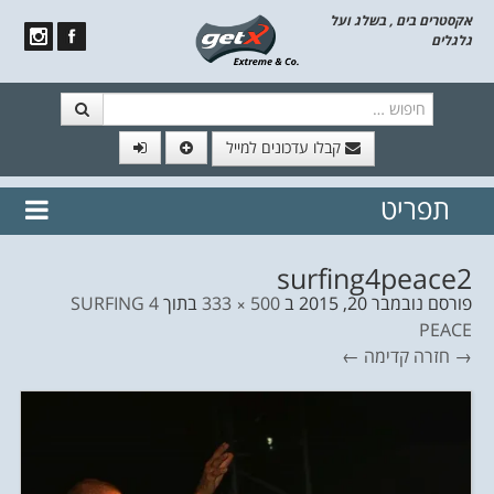
אקסטרים בים , בשלג ועל
גלגלים
חיפוש
קבלו עדכונים למייל
תפריט
// הצטרף לרשימת תפוצה!
נשמח
דלג לתוכן
לשלוח לך עדכונים חמים מהאתר
surfing4peace2
פורסם
נובמבר 20, 2015
ב
500 × 333
בתוך
SURFING 4
PEACE
→ חזרה
קדימה ←