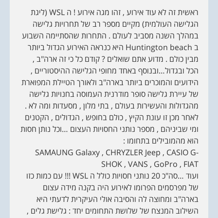
ראשית זה לא עוד אירוע , זהו מגה אירוע ! ה WSL (ליגת
הגלישה העולמית) מקיים מספר רב של תחרויות גלישה
במהלך השנה מסביב לעולם . התחרות שהסתיימה השבוע
ב Huntington beach היא כנראה האירוע הגדול ביותר
מבין כולם . מדוע אתם שואלים ? קודם כל כי זה ארה"ב ,
הכל ובגדול…ובנוסף באחד מחופי הגלישה ההיסטוריים ,
הידועים והמוכרים ביותר בארה"ב ולאורך הטיילת המפוארת
של עיירת גלישה סופר מודרנית העמוסה בחנויות גלישה
מהגדולות והעשירות בעולם , בתי מלון , מסעדות ומה לא .
לאחר מכן זו עונת הקיץ , כולם בחופש , הגדולים , הקטנים
ומי שביניהם , מספר נותני החסויות העצום …וכל נותן חסות
הוא מהמובילים בתחומו :
SAMAUNG Galaxy , CHRYZLER Jeep , CASIO G-
SHOK , VANS , GoPro , FIAT
ועוד …סה"כ 20 נותני חסויות כולל ה WSL !!! עם כמות כזו
של מפרסמים הפרומו לאירוע היה בקנה מידה עצום
בארה"ב ומחוצה לה והסיבה אולי העיקרית לדעתי היא
השילוב המנצח של שלושת התחומים יחד : גלישת גלים ,