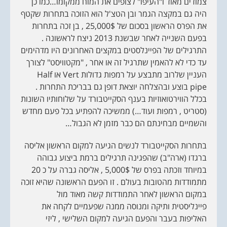
צמודים מאוד ו"העיפו" לצופים את המוח ממקומו…כמו כן
היה גם במקצה הגמר ובן הטצ'ל הוא הזוכה בתחרות שקטף
את הפרס הראשון בסכום של 25,000$ , בן זכה בתחרות
בפעם השנייה לאחר שבשנת 2013 ניצח לראשונה .
התרגילים של הפיינלסטים במקצים האחרונים היו מדהימים
עד כדי לא להאמין שתרגיל זה או אחר , "מקטוויסט" לצורך
העניין שלרוב מתבצע על רמפות גדולות Vert או Half
pipe בוצע ובהצלחה יוצאת דופן גם בבריכת התחרות .
בכלל הווירטואוזיות בענף הסקייטבורד על שלוחותיו השונות
(סטריט , רמפות ועוד…) ממשיכה להפתיע בכל פעם מחדש
והשמיים מבחינתם הם כבר מזמן לא הגבול…
בתחרות הסקייטבורד לנשים הגיעה למקום הראשון אליסה
ברגדו (ארה"ב) שהפגינה תרגילים ברמת ביצוע גבוהה
במיוחד וזכתה בפרס של 5,000$ , אליסה גברה על כ 20
מתמודדות מהטובות בעולם . זו הפעם הראשונה שהיא זוכה
במקום הראשון לאחר התמודדות קשה מאוד מול
פיינליסטית ותיקה ומנוסה ממנה שפעמיים לקחה את
האליפות בעבר והפעם הגיעה למקום השלישי , ליזי