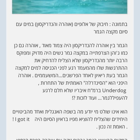
בתמונה : חיבוק של אלופים (אוהרה והנדריקסון) במים עם
סיום מקצה הגמר
הגמר בין אוהרה להנדריקסון היה צמוד מאוד , אוהרה גם כן
כמו ג'והן הצרפתייה במקצה גמר נשים היה מדויק ומפוקס
הרבה יותר מהנדריקסון שלא הצליח להדחיק את
ההתרגשות שלו מהמעמד רגע לפני הכניסה למים למקצה
הגמר בעת ריאיון לאחד הפרשנים…המשעממים . אוהרה
היפני הוא "הסינדרלה" האמתית של התחרות ,
Underdog ברמ"ח איבריו שלא חלם לרגע
להעפיללגמר… ועוד לזכות ?!
הוא אינו שולט מי יודע מה בשפה האנגלית ואחד מהביטויים
היחידים שהצליח להוציא מפיו בראיון הסיום היה I got it !
. האמת זה נכון .