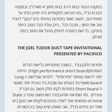
במקצה הגמר בנות היו 3 בנות מתוך 4 מארה"ב ובמקצה
הבנים כנ"ל…כפי הנראה למקומיים היה יתרון בולט על
מתחריהם , חשוב מאוד בתחרות במיוחד בים "נמוך" להכיר
טוב את החוף , מבנה הגל , היכן עולה הגל הטוב ביותר
(הפיק) , כל זאת במטרה להפיק מהגל את הטוב ביותר
שניתן.
THE JOEL TUDOR DUCT TAPE INVITATIONAL
PRESENTED BY PACIFICO
תחרות הלונגבורד , בשונה מתחרויות גלישת הגלים
האחרות(High performance short board) הייתה
יותר לראווה ופחות "תחרותית" . למרות שגלישת ה Long
board מאופיינת בעולם עם שכבת גיל בוגרת יותר מאשר
ה Short board בתחרות לקחו חלק חשוב גם חבר'ה
צעירים , מה שמראה שלונגבורד הוא פשוט שינוי ב State
of mind ומתאים יותר לאלה הנוהגים לקחת את הזמן בים
ואולי גם בחיים בכלל…אני מאמין שיש קשר בין השניים .