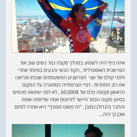
איזה כייף היה לשמוע במהלך מקצה גמר נשים שוב את
הפרשנית האוסטרלית , הקול הנשי והנעים במיוחד אחרי
ולפני קולם של שני הפרשנים המשעממים שנכחו ופרשנו
את רוב התחרות . דפיי הצרפתייה הסתערה על המקום
הראשון וקטפה פרס של 60,000$ , לא לפני שיצאה מהמים
בסיום מקצה הגמר היישר לזרועות אמה שליוותה אותה
והחבר (הגדול) כמובן . "זה פשוט מטורף" היא אמרה לסיום
ואכן כך היה…