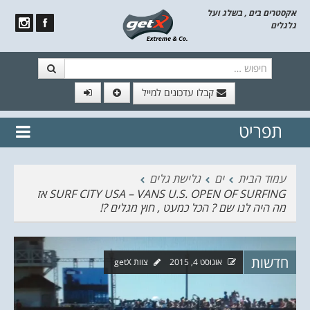
אקסטרים בים , בשלג ועל
גלגלים
חיפוש
קבלו עדכונים למייל
תפריט
// הצטרף לרשימת תפוצה!
נשמח
דלג לתוכן
לשלוח לך עדכונים חמים מהאתר
עמוד הבית
ים
גלישת גלים
SURF CITY USA – VANS U.S. OPEN OF SURFING אז
מה היה לנו שם ? הכל כמעט , חוץ מגלים ?!
חדשות
אוגוסט 4, 2015
צוות getX