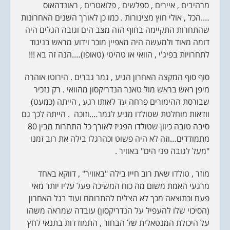
מרהיבים , איירים , ספלשים , פלואטרים , ראונדהאוס
….הכל , אולי חוץ מצינורות . כמו כן לאורך השנים האחרונות
שהתחרות התקיימה בחוף הזה מצב הים וגובה הגלים היה
דומה מאוד ולמעשה היה מאפיין מוכר וידוע מראש בניגוד
לתחרויות בפיג'י , הוואי או טהיטי (טאופו)….הנה זה בא !!!
סוף סוף המקצה האחרון הגיע , גמר גברים . הירוטו אוהרה
מיפן ראש בראש מול טאנר הנדריקסון מהוואי . רק נזכיר
שבורסת ההימורים פרחה עד לאותו רגע , הייתה (כמעט)
וודאות מוחלטת שטולדו מגיע לגמר….וזוכה . הייתה לכך גם
סיבה טובה כיוון שטולדו הפגיז לאורך כל התחרות מבין 80
מתמודדים…וזה לא היה פשוט וכהרגלו בילה את רוב זמנו
"מעל לגובה פני הים" באוויר .
מוזר , טולדו שאת רוב חייו בילה "באוויר" , דווקא באחד
מרגעי האמת משום מה כוח המשיכה פעל עליו יותר מאי
פעם וכתוצאה מכך לא הצליח להתרומם ועוד בגל האחרון
(הסיכוי שלו להעפיל על הנדריקסון) עובדה שמראה משהו
על היכולת המנטאלית של הבחור , התמודדות בתנאי לחץ