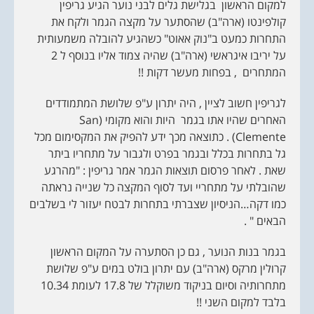
למקום הראשון בגלישת גלים לבני נוער הגיע גריפין
קולפינטו (ארה"ב) שהסתער על מקצה הגמר ולקח את
התחרות כמעט ב"נוק אאוט" כשהגיע להובלה משמעותית
על יריבו איגראשי (ארה"ב) שהיה צמוד אליו בנוסף ל 2
המתחרים , בפחות מעשר דקות !!
לגריפין חשוב לציין , היה יתרון ע"פ שלושת המתמודדים
האחרים שהיו אתו בגמר היות והוא מקומי (San
Clemente) . כתוצאה מכך ידע להפיק את המקסימום מכל
גל בתחרות בכלל ובגמר בפרט ולגבור על מתחריו ביתר
שאת . לאחר פרסום תוצאות הגמר אמר גריפין : "מהרגע
שהובלתי על מתחריי ועד לסוף המקצה כל שנייה נראתה
כמו דקה…הניסיון שצברתי בתחרות לבטח יעזור לי בשלבים
הבאים " .
בגמר בנות הנוער , גם כן הסתערה על המקום הראשון
קרולין מרקס (ארה"ב) עם יתרון בולט במים ע"פ שלושת
מתחרותיה וסיום בניקוד משוקלל של 17.8 לעומת 10.34
בלבד למקום השני !!