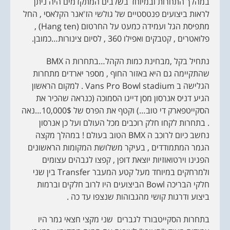
במהלך התחרות ובמיוחד בשלבים המתקדמים היה ניתן
לראות ביצועים פנטסטיים של גולשי הז'אנר הקלאסי , החל
מתפיסת הגל ועמידה כמעט על החרטום (Hang ten) ,
פלואטרים , קטבקים ואפילו 360 , לסיום צינורות…כמובן.
נתחיל בקל ,מבחינת כמות הקהל…בתחרות ה BMX
שהתקיימה גם היא באזור החוף , מספר יארדים מתחרות
הגלישה ב Vans Pro Bowl stadium . למקום הראשון
הגיע דניס אנרסון מסן דייגו הסמוכה (כנראה שהכיר את
הסקייטפארק די טוב…) וקטף את הפרס של 10,000$…נאה
. בתחרות לקחו חלק רוכבים מכל העולם ועל כן אנרסון
נחשב כיום לרוכב ה BMX הטוב בעולם ! במהלך מקצה
הגמר המתמודדים , בעיקר משלושת המקומות הראשונים
הפגינו וירטואוזיות יוצאת דופן , קפצו לגבהים עצומים
ולמרחקים במיוחד מעל קטע המעבר Transfer בין שני
חלקי הבריכה Bowl הביצועים היו לרוב חלקים וברמות
ביצוע ודרגות קושי מהגבוהות שנצפו עד כה .
בתחרות הסקייטבורד לגברים שני מקצי חצאי גמר היו