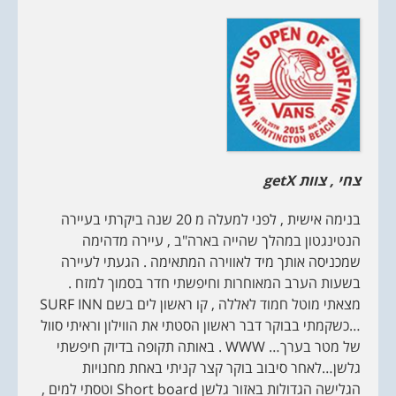
צחי , צוות
getX
בנימה אישית , לפני למעלה מ 20 שנה ביקרתי בעיירה
הנטינגטון במהלך שהייה בארה"ב , עיירה מדהימה
שמכניסה אותך מיד לאווירה המתאימה . הגעתי לעיירה
בשעות הערב המאוחרות וחיפשתי חדר בסמוך למזח .
מצאתי מוטל חמוד לאללה , קו ראשון לים בשם SURF INN
…כשקמתי בבוקר דבר ראשון הסטתי את הווילון וראיתי סוול
של מטר בערך… WWW . באותה תקופה בדיוק חיפשתי
גלשן…לאחר סיבוב בוקר קצר קניתי באחת מחנויות
הגלישה הגדולות באזור גלשן Short board וטסתי למים ,