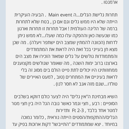
ארמנטו .
תחרות גלישת הגלים…ה Main event . הבעיה העיקרית
הייתה שלא היו ממש גלים וגם אם כן , בטח שלא לתחרות
ברמה של הליגה העולמית ! אבל תחרות זו תחרות וארגון
כמו שנעשה כאן וההפקה עלו כמה שעלו…לא ממש ניתן
לדחות (הכוונה להמתין שמצב הים ישתפר ויעלה) . מה שכן
מצא חן בעייני בכל זאת היה לראות את המתמודדים
והמתמודדות גולשים על גלים שמאוד הזכירו את מצב הים
בארצנו ברוב ימות השנה , מה שאומר שגולשים מקצוענים
ממחוזותינו היו יכולים לתת פייט הולם בים מסוג זה בלי
לראות בעיניים את המתחרים (טוב , למעט האיירים של
טולדו…שגם מזה אגב לא חסר לנו) .
השיא מבחינת ה"אין גלים" היה לצער כולם דווקא בשלבים
הסופיים : רבע , חצי וגמר כאשר גובה הגל היה בין חצי מטר
למטר אחד בלבד , 2-3 Ft ותדירות
הגלים/ההתקפות/הסטים הייתה נוראית , כלומר נמוכה
במיוחד . יצא שמתמודדים "התייבשו" דקות ארוכות בפיק עד