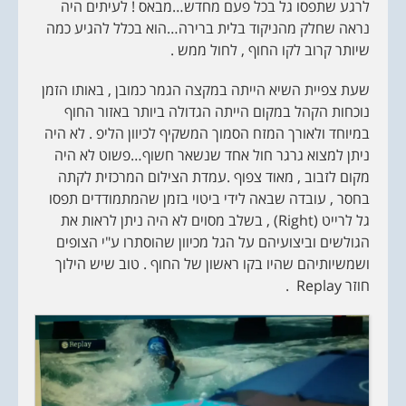
לרגע שתפסו גל בכל פעם מחדש…מבאס ! לעיתים היה
נראה שחלק מהניקוד בלית ברירה…הוא בכלל להגיע כמה
שיותר קרוב לקו החוף , לחול ממש .
שעת צפיית השיא הייתה במקצה הגמר כמובן , באותו הזמן
נוכחות הקהל במקום הייתה הגדולה ביותר באזור החוף
במיוחד ולאורך המזח הסמוך המשקיף לכיוון הליפ . לא היה
ניתן למצוא גרגר חול אחד שנשאר חשוף…פשוט לא היה
מקום לזבוב , מאוד צפוף .עמדת הצילום המרכזית לקתה
בחסר , עובדה שבאה לידי ביטוי בזמן שהמתמודדים תפסו
גל לרייט (Right) , בשלב מסוים לא היה ניתן לראות את
הגולשים וביצועיהם על הגל מכיוון שהוסתרו ע"י הצופים
ושמשיותיהם שהיו בקו ראשון של החוף . טוב שיש הילוך
חוזר Replay .