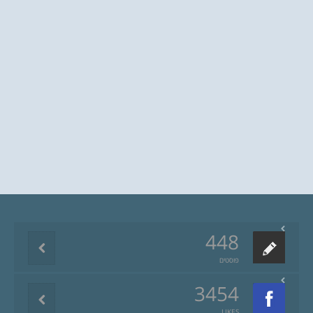
448
פוסטים
3454
LIKES