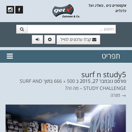
אקסטרים בים , בשלג ועל
גלגלים
חיפוש
קבלו עדכונים למייל
תפריט
// הצטרף לרשימת תפוצה!
נשמח
דלג לתוכן
לשלוח לך עדכונים חמים מהאתר
surf n study5
פורסם
נובמבר 27, 2015
ב
500 × 666
בתוך
SURF AND
STUDY CHALLENGE – מה זה?
→ חזרה