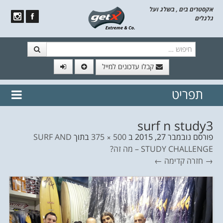
אקסטרים בים , בשלג ועל
גלגלים
חיפוש
קבלו עדכונים למייל
תפריט
// הצטרף לרשימת תפוצה!
נשמח
דלג לתוכן
לשלוח לך עדכונים חמים מהאתר
surf n study3
פורסם
נובמבר 27, 2015
ב
500 × 375
בתוך
SURF AND
STUDY CHALLENGE – מה זה?
→ חזרה
קדימה ←