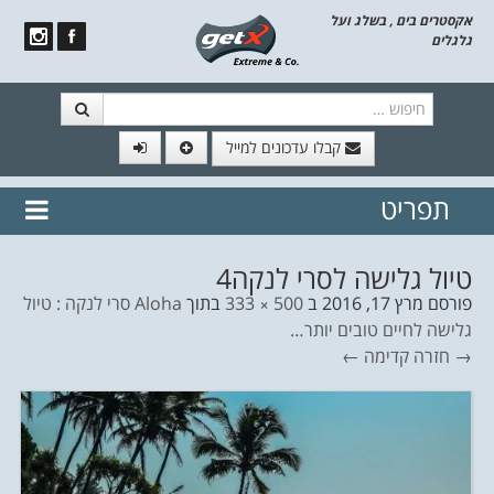
אקסטרים בים , בשלג ועל
גלגלים
חיפוש
קבלו עדכונים למייל
תפריט
// הצטרף לרשימת תפוצה!
נשמח
דלג לתוכן
לשלוח לך עדכונים חמים מהאתר
טיול גלישה לסרי לנקה4
פורסם
מרץ 17, 2016
ב
500 × 333
בתוך
Aloha סרי לנקה : טיול
גלישה לחיים טובים יותר…
→ חזרה
קדימה ←