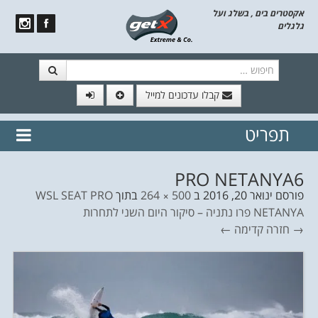
אקסטרים בים , בשלג ועל
גלגלים
חיפוש
קבלו עדכונים למייל
תפריט
// הצטרף לרשימת תפוצה!
נשמח
דלג לתוכן
לשלוח לך עדכונים חמים מהאתר
PRO NETANYA6
פורסם
ינואר 20, 2016
ב
500 × 264
בתוך
WSL SEAT PRO
NETANYA פרו נתניה – סיקור היום השני לתחרות
→ חזרה
קדימה ←