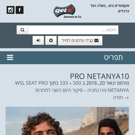
אקסטרים בים , בשלג ועל
גלגלים
חיפוש
קבלו עדכונים למייל
תפריט
// הצטרף לרשימת תפוצה!
נשמח
דלג לתוכן
לשלוח לך עדכונים חמים מהאתר
PRO NETANYA10
פורסם
ינואר 20, 2016
ב
500 × 333
בתוך
WSL SEAT PRO
NETANYA פרו נתניה – סיקור היום השני לתחרות
→ חזרה