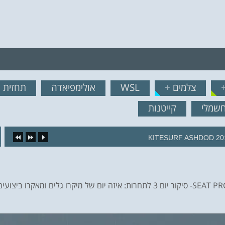
רף לרשימת תפוצה!
צלמים
+
WSL
אולימפיאדה
תחזית ג
נשמח לשלוח לך עדכונים ח
חשמלי
קייטנות
KITESURF ASHDOD 20
יום של מיקרו גלים ומאקרו ביצועים