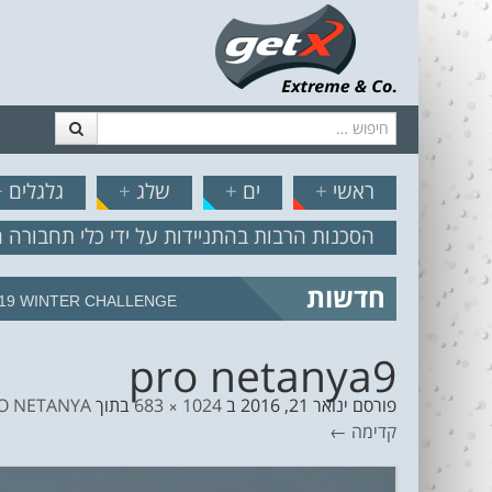
חיפוש
דלג לתוכן
תפריט
// הצט
ראשי
+
ים
+
שלג
+
גלגלים
+
הסכנות הרבות בהתניידות על ידי כלי תחבורה 
חדשות
19 WINTER CHALLENGE
pro netanya9
פורסם
ינואר 21, 2016
ב
1024 × 683
בתוך
SEAT PRO NETANYA- סיקור יום 3 לתחרות: איזה 
קדימה ←