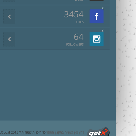
3454
LIKES
64
FOLLOWERS
לחץ כאן לצפייה בתקנון האתר
כל הזכויות שמורות ל getX.co.il 2015