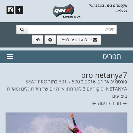
אקסטרים בים , בשלג ועל
גלגלים
חיפוש
קבלו עדכונים למייל
תפריט
// הצטרף לרשימת תפוצה!
נשמח
דלג לתוכן
לשלוח לך עדכונים חמים מהאתר
pro netanya7
פורסם
ינואר 21, 2016
ב
500 × 301
בתוך
SEAT PRO
NETANYA- סיקור יום 3 לתחרות: איזה יום של מיקרו גלים ומאקרו
ביצועים
→ חזרה
קדימה ←