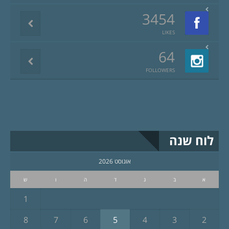
3454
LIKES
64
FOLLOWERS
לוח שנה
אוגוסט 2026
א
ב
ג
ד
ה
ו
ש
1
8
7
6
5
4
3
2