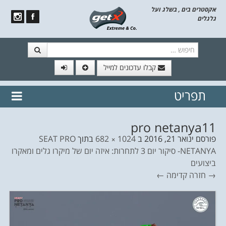
אקסטרים בים , בשלג ועל
גלגלים
חיפוש
קבלו עדכונים למייל
תפריט
// הצטרף לרשימת תפוצה!
נשמח
דלג לתוכן
לשלוח לך עדכונים חמים מהאתר
pro netanya11
פורסם
ינואר 21, 2016
ב
1024 × 682
בתוך
SEAT PRO
NETANYA- סיקור יום 3 לתחרות: איזה יום של מיקרו גלים ומאקרו
ביצועים
→ חזרה
קדימה ←