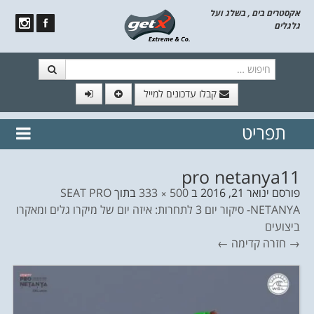
אקסטרים בים , בשלג ועל
גלגלים
חיפוש
קבלו עדכונים למייל
תפריט
// הצטרף לרשימת תפוצה!
נשמח
דלג לתוכן
לשלוח לך עדכונים חמים מהאתר
pro netanya11
פורסם
ינואר 21, 2016
ב
500 × 333
בתוך
SEAT PRO
NETANYA- סיקור יום 3 לתחרות: איזה יום של מיקרו גלים ומאקרו
ביצועים
→ חזרה
קדימה ←