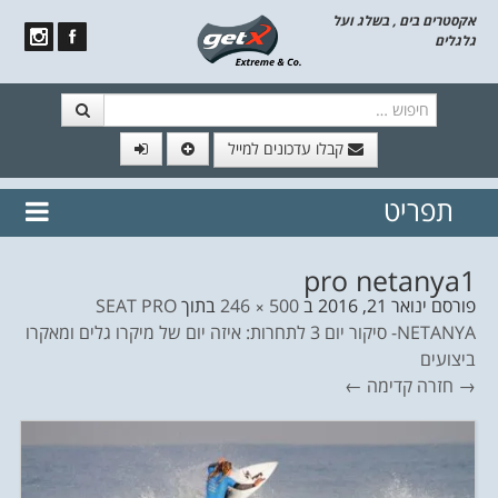
אקסטרים בים , בשלג ועל
גלגלים
חיפוש
קבלו עדכונים למייל
תפריט
// הצטרף לרשימת תפוצה!
נשמח
דלג לתוכן
לשלוח לך עדכונים חמים מהאתר
pro netanya1
פורסם
ינואר 21, 2016
ב
500 × 246
בתוך
SEAT PRO
NETANYA- סיקור יום 3 לתחרות: איזה יום של מיקרו גלים ומאקרו
ביצועים
→ חזרה
קדימה ←