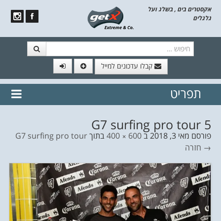
אקסטרים בים , בשלג ועל
גלגלים
חיפוש
קבלו עדכונים למייל
תפריט
// הצטרף לרשימת תפוצה!
נשמח
דלג לתוכן
לשלוח לך עדכונים חמים מהאתר
G7 surfing pro tour 5
פורסם
מאי 3, 2018
ב
600 × 400
בתוך
G7 surfing pro tour
→ חזרה