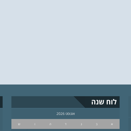
לוח שנה
אוגוסט 2026
א
ב
ג
ד
ה
ו
ש