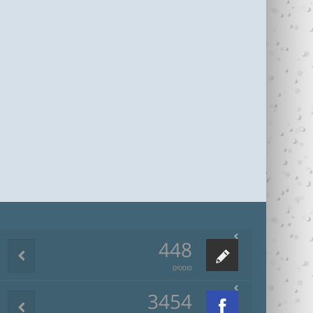
448
פוסטים
3454