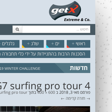
חיפוש
דלג לתוכן
תפריט
// הצט
ראשי
+
ים
+
שלג
+
גלגלים
+
הסכנות הרבות בהתניידות על ידי כלי תחבורה 
חדשות
19 WINTER CHALLENGE
7 surfing pro tour 4
פורסם
מאי 3, 2018
ב
600 × 400
בתוך
urfing pro tour
→ חזרה
קדימה ←