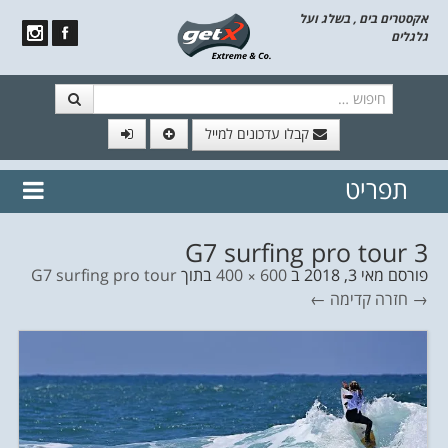
אקסטרים בים , בשלג ועל
גלגלים
חיפוש
קבלו עדכונים למייל
תפריט
// הצטרף לרשימת תפוצה!
נשמח
דלג לתוכן
לשלוח לך עדכונים חמים מהאתר
G7 surfing pro tour 3
פורסם
מאי 3, 2018
ב
600 × 400
בתוך
G7 surfing pro tour
→ חזרה
קדימה ←