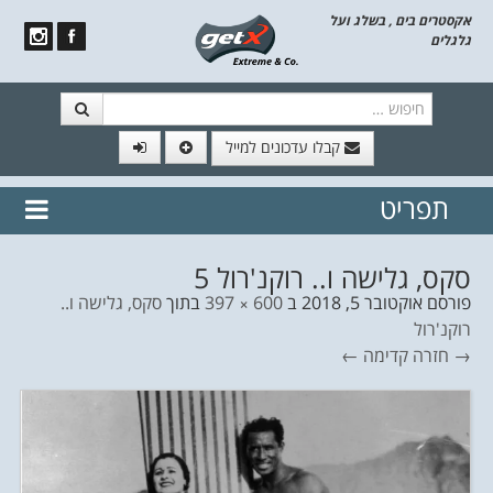
אקסטרים בים , בשלג ועל
גלגלים
חיפוש
קבלו עדכונים למייל
תפריט
// הצטרף לרשימת תפוצה!
נשמח
דלג לתוכן
לשלוח לך עדכונים חמים מהאתר
סקס, גלישה ו.. רוקנ'רול 5
פורסם
אוקטובר 5, 2018
ב
600 × 397
בתוך
סקס, גלישה ו..
רוקנ'רול
→ חזרה
קדימה ←