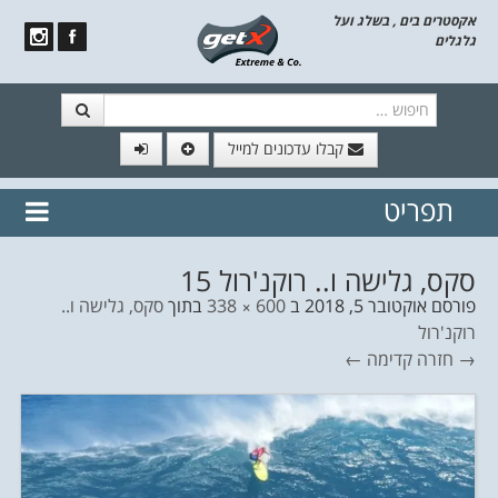
אקסטרים בים , בשלג ועל
גלגלים
חיפוש
קבלו עדכונים למייל
תפריט
// הצטרף לרשימת תפוצה!
נשמח
דלג לתוכן
לשלוח לך עדכונים חמים מהאתר
סקס, גלישה ו.. רוקנ'רול 15
פורסם
אוקטובר 5, 2018
ב
600 × 338
בתוך
סקס, גלישה ו..
רוקנ'רול
→ חזרה
קדימה ←