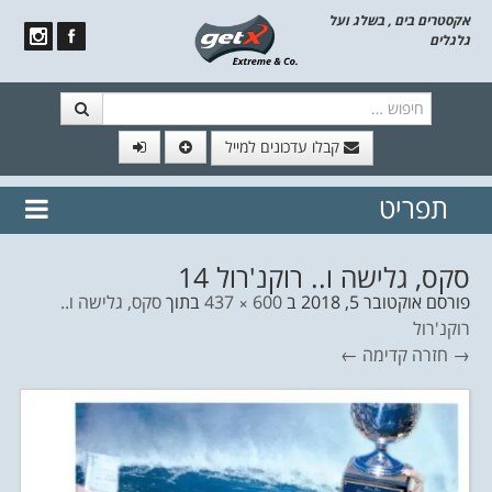
אקסטרים בים , בשלג ועל
גלגלים
חיפוש
קבלו עדכונים למייל
תפריט
// הצטרף לרשימת תפוצה!
נשמח
דלג לתוכן
לשלוח לך עדכונים חמים מהאתר
סקס, גלישה ו.. רוקנ'רול 14
פורסם
אוקטובר 5, 2018
ב
600 × 437
בתוך
סקס, גלישה ו..
רוקנ'רול
→ חזרה
קדימה ←