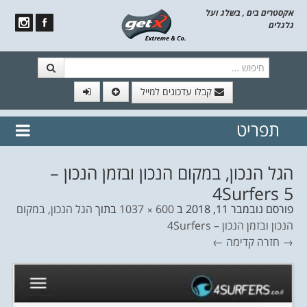
אקסטרים בים , בשלג ועל
גלגלים
חיפוש
קבלו עדכונים למייל
תפריט
// הצטרף לרשימת תפוצה!
נשמח
דלג לתוכן
לשלוח לך עדכונים חמים מהאתר
הגל הנכון, במקום הנכון ובזמן הנכון –
4Surfers 5
פורסם
נובמבר 11, 2018
ב
600 × 1037
בתוך
הגל הנכון, במקום
הנכון ובזמן הנכון – 4Surfers
→ חזרה
קדימה ←