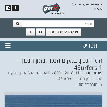
אקסטרים בים , בשלג ועל
גלגלים
חיפוש
קבלו עדכונים למייל
תפריט
// הצטרף לרשימת תפוצה!
נשמח
דלג לתוכן
לשלוח לך עדכונים חמים מהאתר
הגל הנכון, במקום הנכון ובזמן הנכון –
4Surfers 1
פורסם
נובמבר 11, 2018
ב
600 × 400
בתוך
הגל הנכון, במקום
הנכון ובזמן הנכון – 4Surfers
→ חזרה
קדימה ←